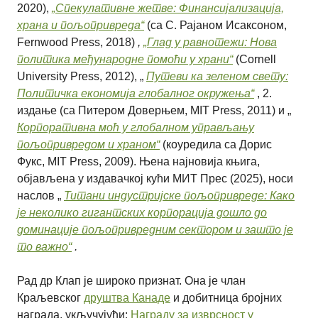
2020),
„Спекулативне жетве: Финансијализација,
храна и пољопривреда“
(са С. Рајаном Исаксоном,
Fernwood Press, 2018)
,
„Глад у равнотежи: Нова
политика међународне помоћи у храни“
(Cornell
University Press, 2012), „
Путеви ка зеленом свету:
Политичка економија глобалног окружења“
, 2.
издање (са Питером Доверњем, MIT Press, 2011) и „
Корпоративна моћ у глобалном управљању
пољопривредом и храном“
(коуредила са Дорис
Фукс, MIT Press, 2009). Њена најновија књига,
објављена у издавачкој кући МИТ Прес (2025), носи
наслов „
Титани индустријске пољопривреде: Како
је неколико гигантских корпорација дошло до
доминације пољопривредним сектором и зашто је
то важно“
.
Рад др Клап је широко признат. Она је члан
Краљевског
друштва Канаде
и добитница бројних
награда, укључујући:
Награду за изврсност у