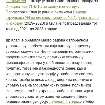
системе УН
.
Такође је члан Саветодавног одбора за
Иницијативу УНДП-а за храну и енергију
.
Професорка Клап је раније била члан
Панела
стручњака УН на високом нивоу за безбедност хране
и исхрану
(2019–2023) и била је потпредседница тог
тела од 2021. до 2023. године.
Др Клап је објавила много радова о глобалном
управљању проблемима који настају на пресеку
светског окружења. Њени најновији истраживачки
пројекти испитивали су политичку економију
финансијских актера у глобалном систему хране,
политику трговине и безбедности хране, као и
корпоративну концентрацију у глобалном систему
хране. Такође је писала о одговорима политике и
управљања на глобалну кризу хране, политичкој
економији помоћи у храни и глобалној политици и
управљању заштитом животне средине. Њене
недавне књиге укључују „
Храна“, 3. издање
(Polity,