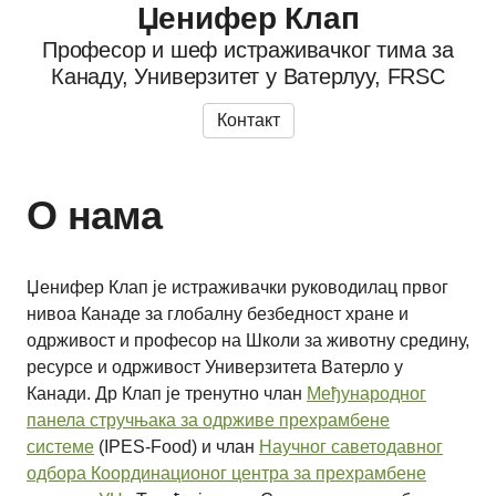
Џенифер Клап
Професор и шеф истраживачког тима за
Канаду, Универзитет у Ватерлуу, FRSC
Контакт
О нама
Џенифер Клап је истраживачки руководилац првог
нивоа Канаде за глобалну безбедност хране и
одрживост и професор на Школи за животну средину,
ресурсе и одрживост Универзитета Ватерло у
Канади. Др Клап је тренутно члан
Међународног
панела стручњака за одрживе прехрамбене
системе
(IPES-Food) и члан
Научног саветодавног
одбора
Координационог центра за прехрамбене