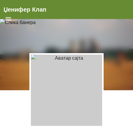
Џенифер Клап