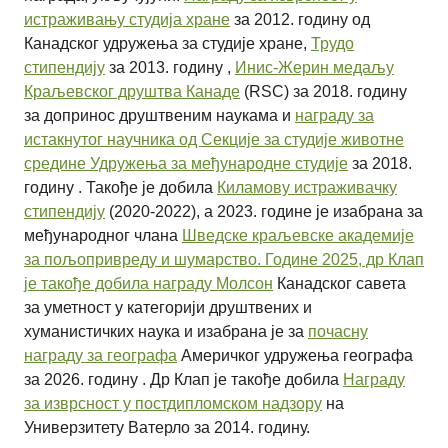
истраживању студија хране
за 2012. годину од
Канадског удружења за студије хране,
Трудо
стипендију
за 2013. годину ,
Инис-Жерин медаљу
Краљевског друштва Канаде
(RSC) за 2018. годину
за допринос друштвеним наукама и
награду за
истакнутог научника од Секције за студије животне
средине Удружења за међународне студије
за 2018.
годину . Такође је добила
Киламову истраживачку
стипендију
(2020-2022), а 2023. године је изабрана за
међународног члана
Шведске краљевске академије
за пољопривреду и шумарство. Године 2025, др Клап
је такође добила
награду Молсон
Канадског савета
за уметност
у категорији друштвених и
хуманистичких наука и изабрана је за
почасну
награду за географа
Америчког удружења географа
за 2026. годину . Др Клап је такође добила
Награду
за изврсност у постдипломском надзору
на
Универзитету Ватерло за 2014. годину.